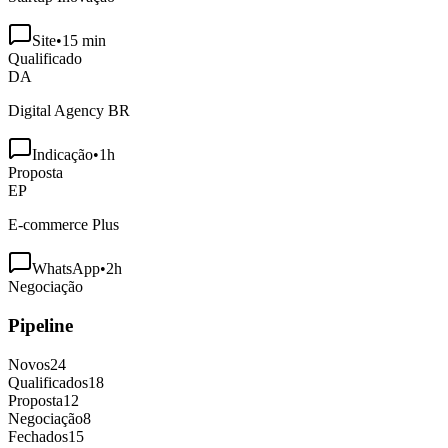
Site
•
15 min
Qualificado
DA
Digital Agency BR
Indicação
•
1h
Proposta
EP
E-commerce Plus
WhatsApp
•
2h
Negociação
Pipeline
Novos
24
Qualificados
18
Proposta
12
Negociação
8
Fechados
15