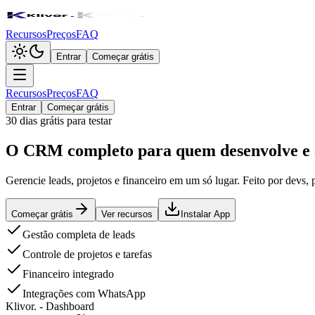
Recursos
Preços
FAQ
Entrar
Começar grátis
Recursos
Preços
FAQ
Entrar
Começar grátis
30 dias grátis para testar
O CRM completo para quem
desenvolve e
Gerencie leads, projetos e financeiro em um só lugar. Feito por devs, 
Começar grátis
Ver recursos
Instalar App
Gestão completa de leads
Controle de projetos e tarefas
Financeiro integrado
Integrações com WhatsApp
Klivor. - Dashboard