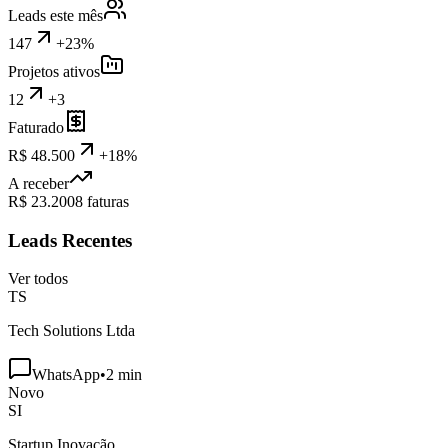
Leads este mês
147
+23%
Projetos ativos
12
+3
Faturado
R$ 48.500
+18%
A receber
R$ 23.200
8 faturas
Leads Recentes
Ver todos
TS
Tech Solutions Ltda
WhatsApp
•
2 min
Novo
SI
Startup Inovação